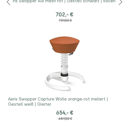
Aeris Swopper AIR mesh rot | Gestell schwarz | Rollen
702,- €
739,00 €
Aeris Swopper Capture Wolle orange-rot meliert |
Gestell weiß | Gleiter
654,- €
689,00 €