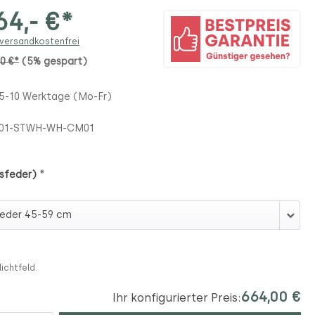
4,- €*
 versandkostenfrei
00 €*
(5% gespart)
 5-10 Werktage (Mo-Fr)
101-STWH-WH-CM01
*
sfeder)
Gasfeder)
lichtfeld.
664,00 €
Ihr konfigurierter Preis: