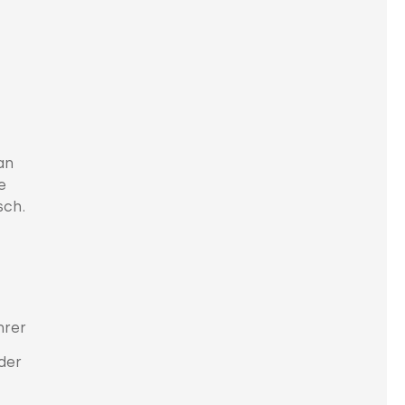
an
e
sch.
hrer
der