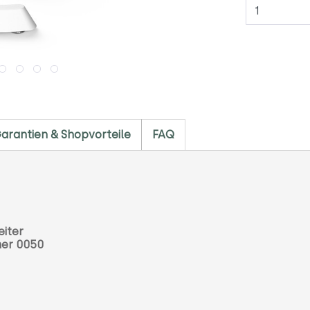
Anzahl
arantien & Shopvorteile
FAQ
eiter
mer 0050