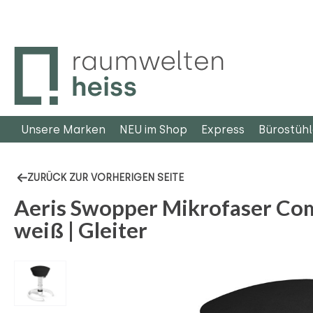
m Hauptinhalt springen
Zur Suche springen
Zur Hauptnavigation springen
Unsere Marken
NEU im Shop
Express
Bürostüh
ZURÜCK ZUR VORHERIGEN SEITE
Aeris Swopper Mikrofaser Comf
weiß | Gleiter
Bildergalerie überspringen