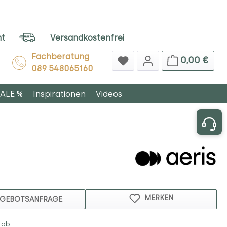
ht
Versandkostenfrei
Fachberatung
0,00 €
089 548065160
ALE %
Inspirationen
Videos
MERKEN
GEBOTSANFRAGE
 ab