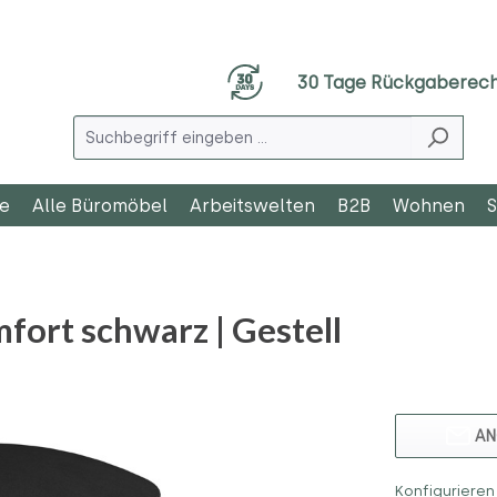
30 Tage Rückgaberec
le
Alle Büromöbel
Arbeitswelten
B2B
Wohnen
S
ort schwarz | Gestell
AN
Konfigurieren