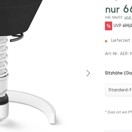
66
nur
inkl. MwSt.
und
%
UVP
699,
Lieferzeit
Art-Nr.:
AER-
Sitzhöhe (Ga
Sitzhöhe (
* Dies ist ein Pf