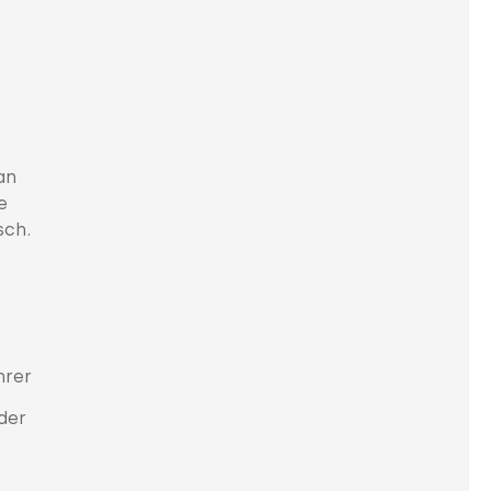
an
e
sch.
hrer
der