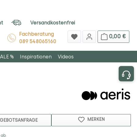
ht
Versandkostenfrei
Fachberatung
0,00 €
089 548065160
ALE %
Inspirationen
Videos
MERKEN
GEBOTSANFRAGE
 ab