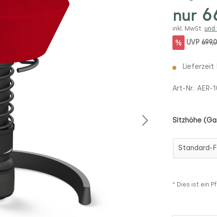
66
nur
inkl. MwSt.
und
%
UVP
699,
Lieferzeit
Art-Nr.:
AER-
Sitzhöhe (Ga
Sitzhöhe (
* Dies ist ein Pf