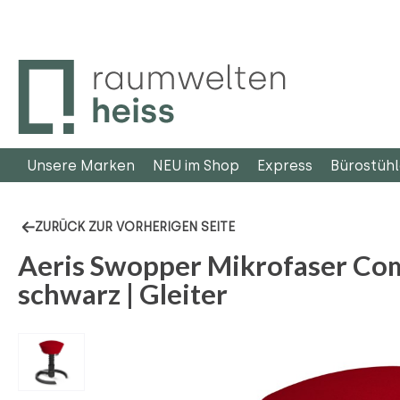
m Hauptinhalt springen
Zur Suche springen
Zur Hauptnavigation springen
Unsere Marken
NEU im Shop
Express
Bürostüh
ZURÜCK ZUR VORHERIGEN SEITE
Aeris Swopper Mikrofaser Comf
schwarz | Gleiter
Bildergalerie überspringen