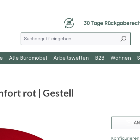
30 Tage Rückgaberec
le
Alle Büromöbel
Arbeitswelten
B2B
Wohnen
S
ort rot | Gestell
AN
Konfigurieren