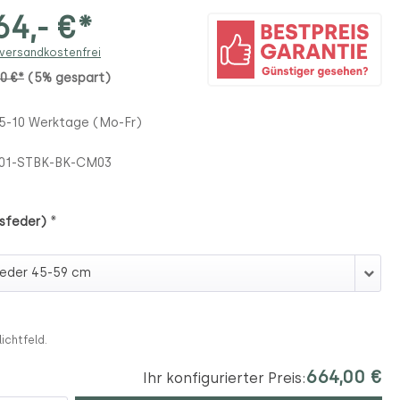
4,- €*
 versandkostenfrei
00 €*
(5% gespart)
 5-10 Werktage (Mo-Fr)
101-STBK-BK-CM03
*
sfeder)
Gasfeder)
lichtfeld.
664,00 €
Ihr konfigurierter Preis: