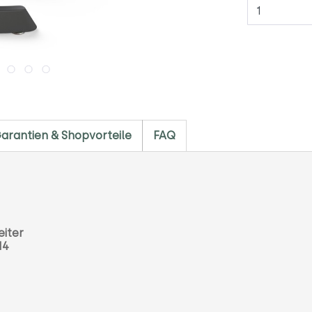
Anzahl
arantien & Shopvorteile
FAQ
eiter
414