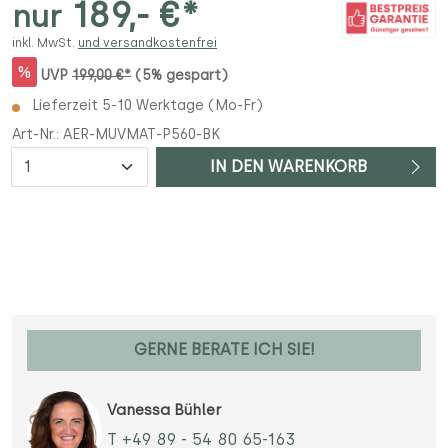
189,- €*
nur
inkl. MwSt.
und versandkostenfrei
%
UVP
199,00 €*
(5% gespart)
Lieferzeit 5-10 Werktage (Mo-Fr)
Art-Nr.:
AER-MUVMAT-P560-BK
Anzahl
IN DEN WARENKORB
GERNE BERATE ICH SIE!
Vanessa Bühler
T +49 89 - 54 80 65-163