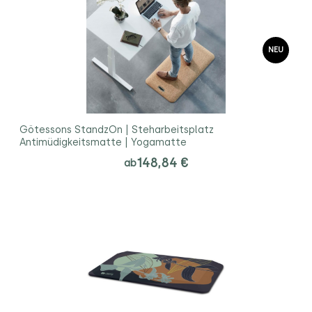
NEU
Götessons StandzOn | Steharbeitsplatz
Antimüdigkeitsmatte | Yogamatte
148,84 €
ab