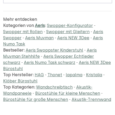
Mehr entdecken
Kategorien von
Aeris
:
Swopper-Konfigurator
-
Swopper mit Rollen
-
Swopper mit Gleitern
-
Aeris
Swopper
-
Aeris Muvman
-
Aeris NEW 3Dee
-
Aeris
Numo Task
Bestseller:
Aeris Swoppster Kinderstuhl
-
Aeris
Muvman Stehhilfe
-
Aeris Swopper Echtleder
schwarz
-
Aeris Numo Task schwarz
-
Aeris NEW 3Dee
Bürostuhl
Top Hersteller:
HAG
-
Thonet
-
lapalma
-
Kristalia
-
Klöber Bürostuhl
Top Kategorien:
Wandschreibtisch
-
Akustik-
Wandpaneele
-
Bürostühle für kleine Menschen
-
Bürostühle für große Menschen
-
Akustik-Trennwand