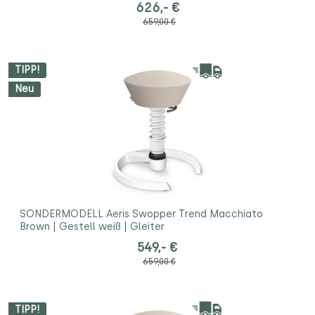
626,- €
659,00 €
TIPP!
Neu
SONDERMODELL Aeris Swopper Trend Macchiato
Brown | Gestell weiß | Gleiter
549,- €
659,00 €
TIPP!