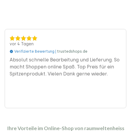
| Gestell
Gestell
au |
blau
weiß
weiß |
Gestell
meliert |
Gleiter
weiß |
Gestell
Gleiter
weiß |
Gleiter
vor 4 Tagen
Verifizierte Bewertung |
trustedshops.de
‹
Absolut schnelle Bearbeitung und Lieferung. So
macht Shoppen online Spaß. Top Preis für ein
Spitzenprodukt. Vielen Dank gerne wieder.
Ihre Vorteile im Online-Shop von raumweltenheiss