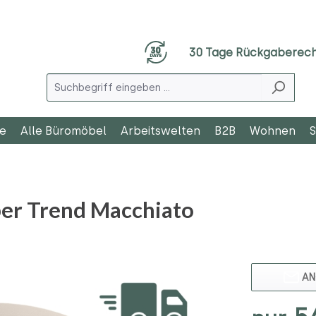
30 Tage Rückgaberec
le
Alle Büromöbel
Arbeitswelten
B2B
Wohnen
S
r Trend Macchiato
AN