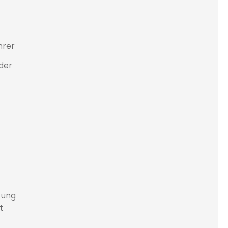
hrer
der
tung
t