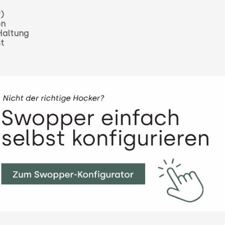
r)
en
 Haltung
st