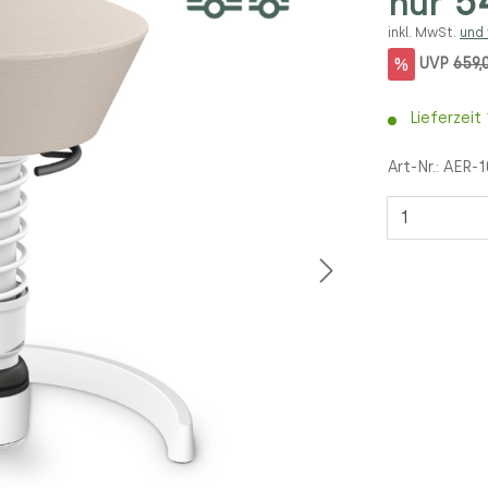
54
nur
inkl. MwSt.
und
%
UVP
659,
Lieferzeit
Art-Nr.:
AER-
Anzahl