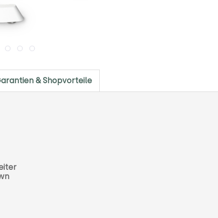
arantien & Shopvorteile
eiter
own