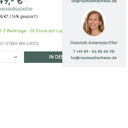
9,- €*
vb@raumweltenheiss.de
 versandkostenfrei
00 €*
(16% gespart)
 1-3 Werktage - 20 Stück auf Lager
Hannah Amersdorffer
101-STWH-WH-URICE
T +49 89 - 54 80 65-115
IN DEN WARENKORB
ha@raumweltenheiss.de