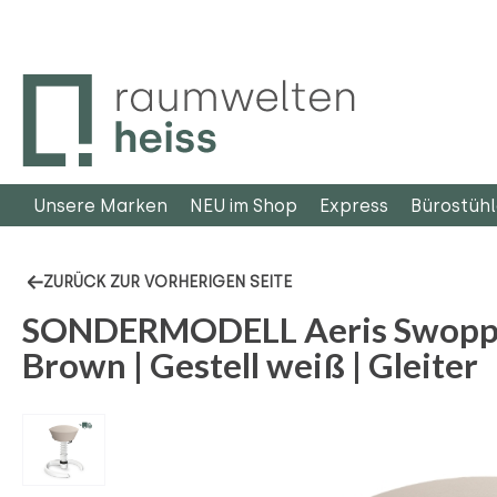
m Hauptinhalt springen
Zur Suche springen
Zur Hauptnavigation springen
Unsere Marken
NEU im Shop
Express
Bürostüh
ZURÜCK ZUR VORHERIGEN SEITE
SONDERMODELL Aeris Swoppe
Brown | Gestell weiß | Gleiter
Bildergalerie überspringen