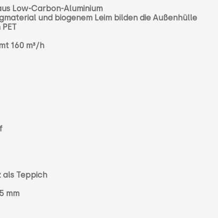
 aus Low-Carbon-Aluminium
gmaterial und biogenem Leim bilden die Außenhülle
 PET
mt 160 m³/h
f
z als Teppich
15 mm