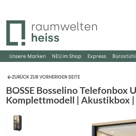
m Hauptinhalt springen
Zur Suche springen
Zur Hauptnavigation springen
Unsere Marken
NEU im Shop
Express
Bürostüh
ZURÜCK ZUR VORHERIGEN SEITE
BOSSE Bosselino Telefonbox U
Komplettmodell | Akustikbox |
Bildergalerie überspringen