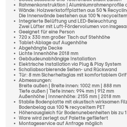
Rahmenkonstruktion | Aluminiumrahmenprofile
Wände: Holzwerkstoffplatten aus 50 % Recyclin
Die Innenwände bestehen aus 100 % recyceltem
Integrierte Belüftung und LED-Beleuchtung
Zwei Lüfter mit Luft-Fördervolumen von insgesa
Geeignet für eine Person
720 x 330 mm großer Tisch auf Stehhöhe
Tablet-Ablage auf Augenhöhe
Abgehängte Decke
Lichte Innenhöhe 2018 mm
Gebäudeunabhängige Installation
Elektrische Installation via Plug & Play System
Schallabsorbierende Seiten- und Rückwand
Tür: 8 mm Sicherheitsglas mit komfortablem Grif
Abmessungen:
Breite außen | Breite innen: 1002 mm | 888 mm
Tiefe außen | Tiefe innen: 994 mm | 912 mm
Außenhöhe | Innnenhöhe: 2155 mm | 2018 mm
Stabile Bodenplatte mit akustisch wirksamen Fil
Bodenbelag aus 100 % recyceltem PET
Höhenausgleich für Bodenunebenheiten bis zu 
Ware wird zerlegt auf Palette gefliefert
Montageservice auf Anfrage möglich