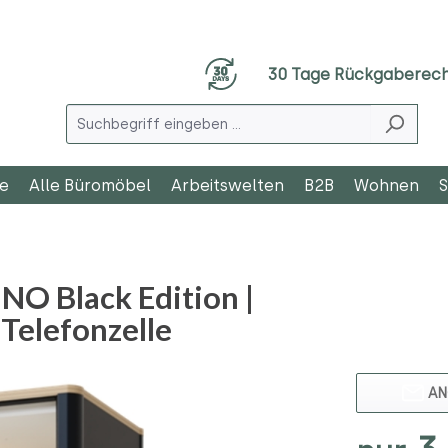
30 Tage Rückgaberec
le
Alle Büromöbel
Arbeitswelten
B2B
Wohnen
S
NO Black Edition |
 Telefonzelle
AN