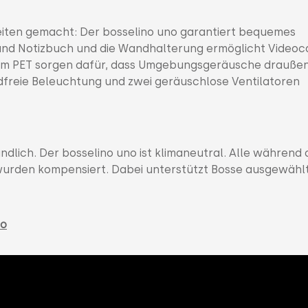
iten gemacht: Der bosselino uno garantiert bequemes
 und Notizbuch und die Wandhalterung ermöglicht Videoca
tem PET sorgen dafür, dass Umgebungsgeräusche drauße
ndfreie Beleuchtung und zwei geräuschlose Ventilatoren
lich. Der bosselino uno ist klimaneutral. Alle während 
urden kompensiert. Dabei unterstützt Bosse ausgewähl
ro