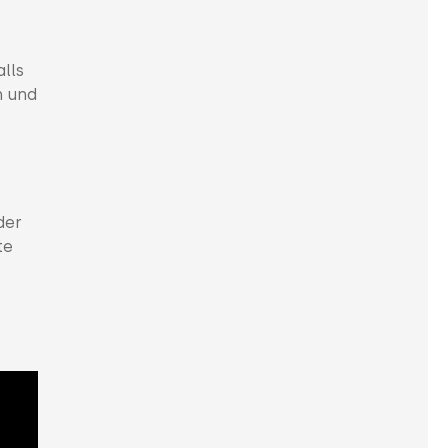
lls
n und
der
te