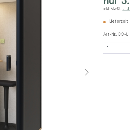
3.
nur
inkl. MwSt.
und
Lieferzeit
Art-Nr.:
BO-L
Anzahl