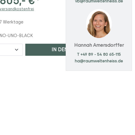
805,- €*
vb@raumweltenheiss.de
 versandkostenfrei
 7 Werktage
INO-UNO-BLACK
Hannah Amersdorffer
IN DEN WARENKORB
T +49 89 - 54 80 65-115
ha@raumweltenheiss.de