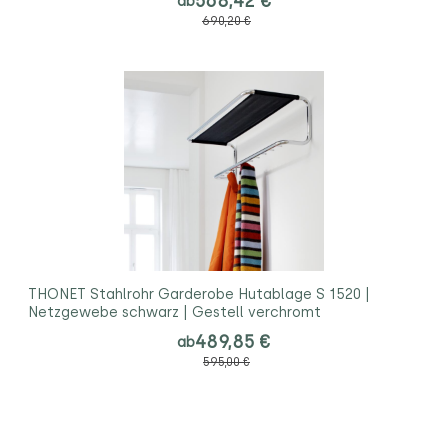
568,42 €
ab
690,20 €
THONET Stahlrohr Garderobe Hutablage S 1520 |
Netzgewebe schwarz | Gestell verchromt
489,85 €
ab
595,00 €