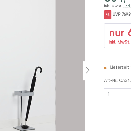
inkl. MwSt.
und
%
UVP
769,
6
nur
inkl. MwSt
Lieferzeit
Art-Nr.:
CAS1
Anzahl