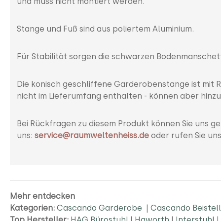
und muss nicht montiert werden.
Stange und Fuß sind aus poliertem Aluminium.
Für Stabilität sorgen die schwarzen Bodenmanschett
Die konisch geschliffene Garderobenstange ist mit Ri
nicht im Lieferumfang enthalten - können aber hin
Bei Rückfragen zu diesem Produkt können Sie uns ge
uns:
service@raumweltenheiss.de
oder rufen Sie un
Mehr entdecken
Kategorien:
Cascando Garderobe
|
Cascando Beistell
Top Hersteller:
HAG Bürostuhl
|
Haworth
|
Interstuhl
|