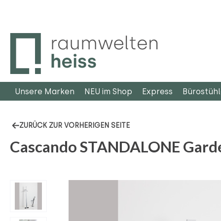
m Hauptinhalt springen
Zur Suche springen
Zur Hauptnavigation springen
Unsere Marken
NEU im Shop
Express
Bürostüh
ZURÜCK ZUR VORHERIGEN SEITE
Cascando STANDALONE Garde
Bildergalerie überspringen