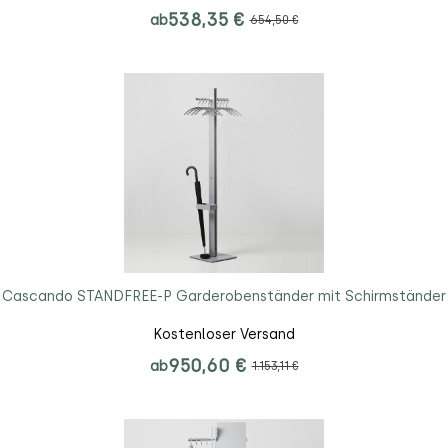
538,35 €
ab
654,50 €
Cascando STANDFREE-P Garderobenständer mit Schirmständer
Kostenloser Versand
950,60 €
ab
1.153,11 €