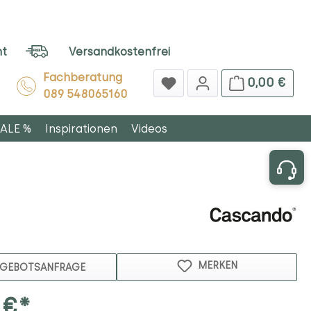
ht
Versandkostenfrei
Fachberatung
0,00 €
089 548065160
ALE %
Inspirationen
Videos
MERKEN
GEBOTSANFRAGE
 €*