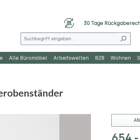
30 Tage Rückgaberec
le
Alle Büromöbel
Arbeitswelten
B2B
Wohnen
S
robenständer
AN
654,-