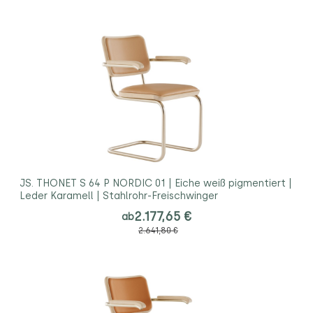
JS. THONET S 64 P NORDIC 01 | Eiche weiß pigmentiert |
Leder Karamell | Stahlrohr-Freischwinger
2.177,65 €
ab
2.641,80 €