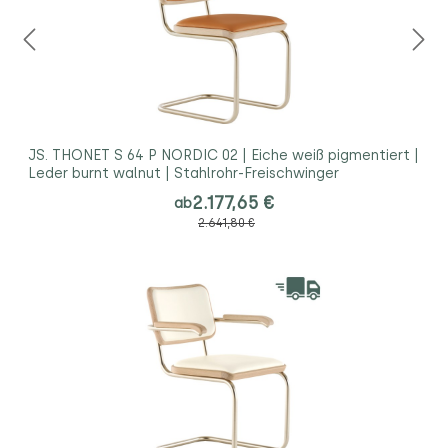
JS. THONET S 64 P NORDIC 02 | Eiche weiß pigmentiert |
Leder burnt walnut | Stahlrohr-Freischwinger
2.177,65 €
ab
2.641,80 €