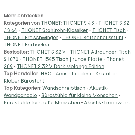
Mehr entdecken
Kategorien von
THONET
:
THONET S 43
-
THONET S 32
/ S 64
-
THONET Stahlrohr-Klassiker
-
THONET Tisch
-
THONET Freischwinger
-
THONET Kaffeehausstuhl
-
THONET Barhocker
Bestseller:
THONET S 32 V
-
THONET Allrounder-Tisch
S 1070
-
THONET 1545 Tisch | runde Platte
-
Thonet
209
-
THONET S 32 V Dark Melange Edition
Top Hersteller:
HAG
-
Aeris
-
lapalma
-
Kristalia
-
Klöber Bürostuhl
Top Kategorien:
Wandschreibtisch
-
Akustik-
Wandpaneele
-
Bürostühle für kleine Menschen
-
Bürostühle für große Menschen
-
Akustik-Trennwand