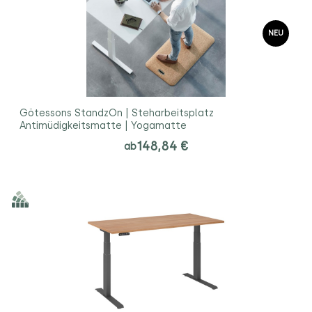
NEU
Götessons StandzOn | Steharbeitsplatz
Antimüdigkeitsmatte | Yogamatte
148,84 €
ab