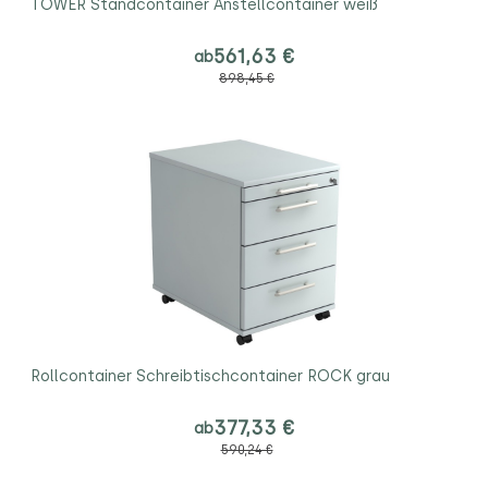
TOWER Standcontainer Anstellcontainer weiß
561,63 €
ab
898,45 €
Rollcontainer Schreibtischcontainer ROCK grau
377,33 €
ab
590,24 €