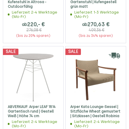
Kufenstuhl in Altrosa -
Gartenstuhl | Kufengestell
Outdoorfähig
grün matt
Lieferzeit 2-4 Werktage
Lieferzeit 1-3 Werktage
(Mo-Fr)
(Mo-Fr)
220,- €
270,63 €
ab
ab
276,08 €
409,36 €
(bis zu 20% sparen)
(bis zu 34% sparen)
SALE
SALE
ABVERKAUF: Arper LEAF 1814
Arper Kata Lounge-Sessel |
Gartentisch rund | Gestell
Sitzfläche Wheat gemustert
Weiß | Höhe 74 cm
| Sitzkissen | Gestell Robinia
Lieferzeit 2-4 Werktage
Lieferzeit 2-4 Werktage
(Mo-Fr)
(Mo-Fr)