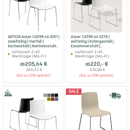
AKTION Arper CATIFA 46 0251 |
Arper CATIFA 46 0278 |
zweifarbig | Vierfuß |
einfarbig | Kufengestell |
Küchenstuhl | Kantinenstuhl |
Esszimmerstuhl |
Konferenzstuhl
Kantinenstuhl
Lieferzeit 2-45
Lieferzeit 2-45
Werktage (Mo-Fr)
Werktage (Mo-Fr)
205,64 €
220,- €
ab
ab
265,37 €
276,08 €
(bis zu 23% sparen)
(bis zu 20% sparen)
SALE