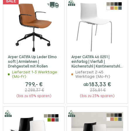
SALE
Arper CATIFA Up Leder Elmo
Arper CATIFA 46 0251 |
soft | Armlehnen |
einfarbig | Vierfuß |
Drehgestell mit Rollen
Küchenstuhl | Kantinenstuhl |
Konferenzstuhl
Lieferzeit 1-3 Werktage
Lieferzeit 2-45
(Mo-Fr)
Werktage (Mo-Fr)
799,- €
183,33 €
ab
2.288,37 €
236,81 €
(bis zu 65% sparen)
(bis zu 23% sparen)