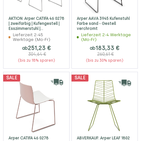
AKTION: Arper CATIFA 46 0278
Arper AAVA 3945 Kufenstuhl
| zweifarbig | Kufengestell |
Farbe sand - Gestell
Esszimmerstuhl |
verchromt
Kantinenstuhl
Lieferzeit 2-45
Lieferzeit 2-4 Werktage
Werktage (Mo-Fr)
(Mo-Fr)
251,23 €
183,33 €
ab
ab
304,64 €
260,61 €
(bis zu 18% sparen)
(bis zu 30% sparen)
SALE
SALE
Arper CATIFA 46 0278
ABVERKAUF: Arper LEAF 1802