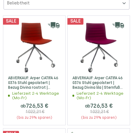
SALE
SALE
ABVERKAUF: Arper CATIFA 46
ABVERKAUF: Arper CATIFA 46
0376 Stuhl gepolstert |
0376 Stuhl gepolstert |
Bezug Divina rostrot |
Bezug Divina lila | Sternfuß
Sternfuß auf Rollen
auf Rollen Kopie
Lieferzeit 2-4 Werktage
Lieferzeit 2-4 Werktage
(Mo-Fr)
(Mo-Fr)
726,53 €
726,53 €
ab
ab
1.022,21 €
1.022,21 €
(bis zu 29% sparen)
(bis zu 29% sparen)