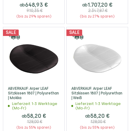
648,93 €
1.707,20 €
ab
ab
910,35 €
2.347,87 €
(bis zu 29% sparen)
(bis zu 27% sparen)
SALE
SALE
ABVERKAUF: Arper LEAF
ABVERKAUF: Arper LEAF
Sitzkissen 1807 | Polyurethan
Sitzkissen 1807 | Polyurethan
| Mokka
| Weiß
Lieferzeit 1-3 Werktage
Lieferzeit 1-3 Werktage
(Mo-Fr)
(Mo-Fr)
58,20 €
58,20 €
ab
ab
128,00 €
128,00 €
(bis zu 55% sparen)
(bis zu 55% sparen)