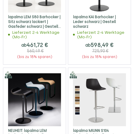
lapalma LEM S80 Barhocker |
lapalma KAI Barhocker |
Sitz schwarz lackiert |
Leder schwarz | Gestell
Gasfeder schwarz | Gestell
schwarz
schwarz
Lieferzeit 2-4 Werktage
Lieferzeit 2-4 Werktage
(Mo-Fr)
(Mo-Fr)
461,72 €
598,49 €
ab
ab
560,49 €
725,90 €
(bis zu 18% sparen)
(bis zu 18% sparen)
NEUHEIT: lapalma LEM
lapalma MIUNN S104