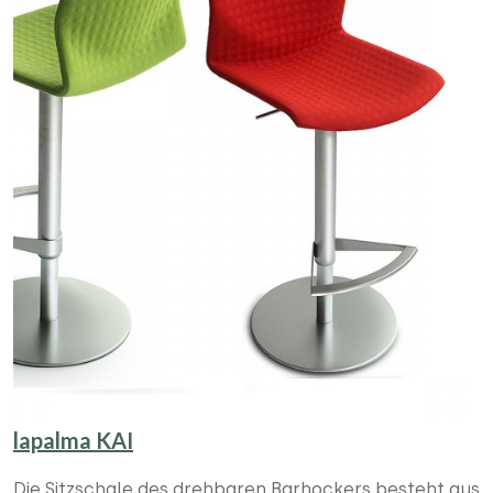
lapalma KAI
Die Sitzschale des drehbaren Barhockers besteht aus