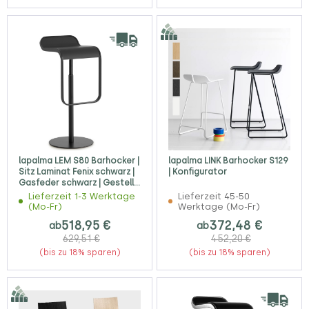
lapalma LEM S80 Barhocker |
lapalma LINK Barhocker S129
Sitz Laminat Fenix schwarz |
| Konfigurator
Gasfeder schwarz | Gestell
schwarz
Lieferzeit 1-3 Werktage
Lieferzeit 45-50
(Mo-Fr)
Werktage (Mo-Fr)
518,95 €
372,48 €
ab
ab
629,51 €
452,20 €
(bis zu 18% sparen)
(bis zu 18% sparen)