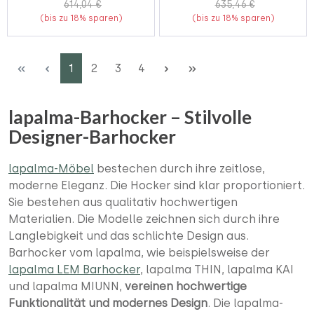
614,04 €
635,46 €
(bis zu 18% sparen)
(bis zu 18% sparen)
Seite
Seite
Seite
Seite
1
2
3
4
lapalma-Barhocker – Stilvolle
Designer-Barhocker
lapalma-Möbel
bestechen durch ihre zeitlose,
moderne Eleganz. Die Hocker sind klar proportioniert.
Sie bestehen aus qualitativ hochwertigen
Materialien. Die Modelle zeichnen sich durch ihre
Langlebigkeit und das schlichte Design aus.
Barhocker vom lapalma, wie beispielsweise der
lapalma LEM Barhocker
, lapalma THIN, lapalma KAI
und lapalma MIUNN,
vereinen hochwertige
Funktionalität und modernes Design
. Die lapalma-