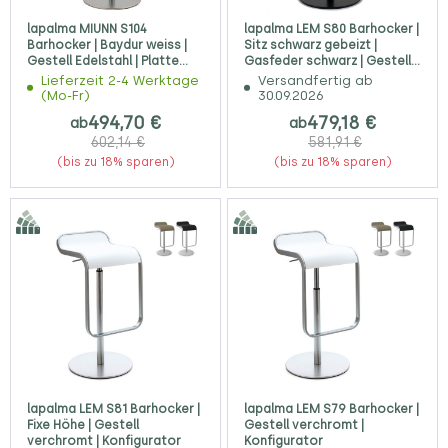
lapalma MIUNN S104
lapalma LEM S80 Barhocker |
Barhocker | Baydur weiss |
Sitz schwarz gebeizt |
Gestell Edelstahl | Platte
Gasfeder schwarz | Gestell
rund
schwarz
Lieferzeit 2-4 Werktage
Versandfertig ab
(Mo-Fr)
30.09.2026
494,70 €
479,18 €
ab
ab
602,14 €
581,91 €
(bis zu 18% sparen)
(bis zu 18% sparen)
lapalma LEM S81 Barhocker |
lapalma LEM S79 Barhocker |
Fixe Höhe | Gestell
Gestell verchromt |
verchromt | Konfigurator
Konfigurator