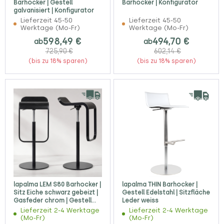
Barhocker | Gestell
Barhocker | Konfigurator
galvanisiert | Konfigurator
Lieferzeit 45-50
Lieferzeit 45-50
Werktage (Mo-Fr)
Werktage (Mo-Fr)
598,49 €
494,70 €
ab
ab
725,90 €
602,14 €
(bis zu 18% sparen)
(bis zu 18% sparen)
lapalma LEM S80 Barhocker |
lapalma THIN Barhocker |
Sitz Eiche schwarz gebeizt |
Gestell Edelstahl | Sitzfläche
Gasfeder chrom | Gestell
Leder weiss
schwarz
Lieferzeit 2-4 Werktage
Lieferzeit 2-4 Werktage
(Mo-Fr)
(Mo-Fr)