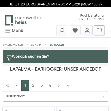
JETZT 20 EURO SPAREN MIT #SOMMER20 (MBW 400 €)
Zum Hauptinhalt springen
Fachberatung
089 548 065 160
Menü
UNSERE MARKEN
LAPALMA
BARHOCKER
Wonach suchen Sie?
LAPALMA - BARHOCKER: UNSER ANGEBOT
Seite
Seite
Seite
Seite
1
2
3
4