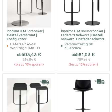
lapalma LEM Barhocker |
lapalma LEM S80 Barhocker |
Gestell verchromt |
Ledersitz Schwarz | Gestell
Konfigurator
schwarz | Gasfeder schwarz
Lieferzeit 45-50
Versandfertig ab
Werktage (Mo-Fr)
30.09.2026
503,43 €
581,03 €
ab
ab
614,04 €
709,24 €
(bis zu 18% sparen)
(bis zu 18% sparen)