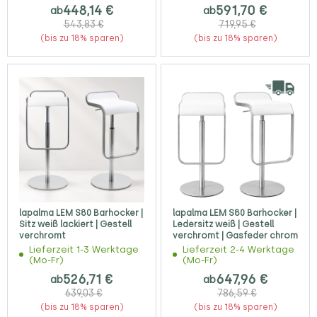
448,14 €
591,70 €
ab
ab
543,83 €
719,95 €
(bis zu 18% sparen)
(bis zu 18% sparen)
lapalma LEM S80 Barhocker |
lapalma LEM S80 Barhocker |
Sitz weiß lackiert | Gestell
Ledersitz weiß | Gestell
verchromt
verchromt | Gasfeder chrom
Lieferzeit 1-3 Werktage
Lieferzeit 2-4 Werktage
(Mo-Fr)
(Mo-Fr)
526,71 €
647,96 €
ab
ab
639,03 €
786,59 €
(bis zu 18% sparen)
(bis zu 18% sparen)