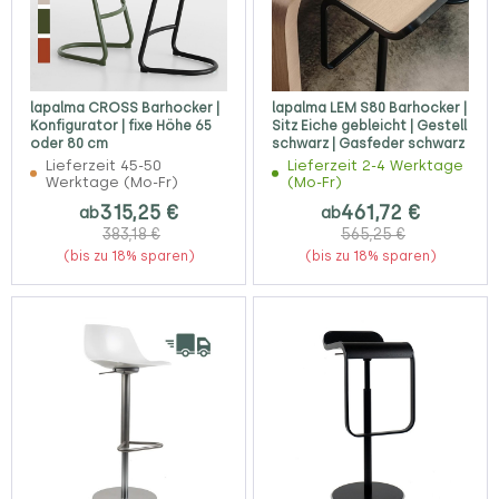
lapalma CROSS Barhocker |
lapalma LEM S80 Barhocker |
Konfigurator | fixe Höhe 65
Sitz Eiche gebleicht | Gestell
oder 80 cm
schwarz | Gasfeder schwarz
Lieferzeit 45-50
Lieferzeit 2-4 Werktage
Werktage (Mo-Fr)
(Mo-Fr)
315,25 €
461,72 €
ab
ab
383,18 €
565,25 €
(bis zu 18% sparen)
(bis zu 18% sparen)