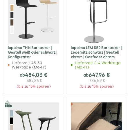
lapalma THIN Barhocker |
lapalma LEM S80 Barhocker |
Gestell weiß oder schwarz |
Ledersitz schwarz | Gestell
Konfigurator
chrom | Gasfeder chrom
Lieferzeit 45-50
Lieferzeit 2-4 Werktage
Werktage (Mo-Fr)
(Mo-Fr)
484,03 €
647,96 €
ab
ab
587,86 €
786,59 €
(bis zu 18% sparen)
(bis zu 18% sparen)