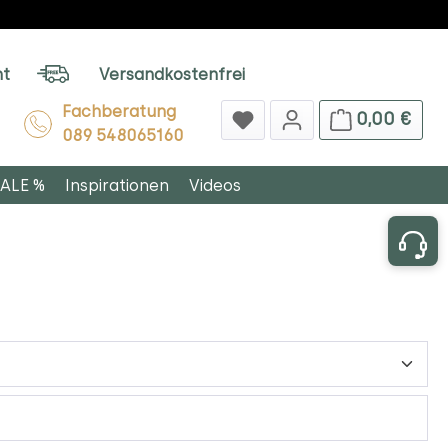
ht
Versandkostenfrei
Fachberatung
0,00 €
089 548065160
ALE %
Inspirationen
Videos